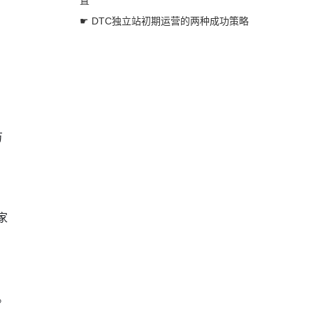
置
☛ DTC独立站初期运营的两种成功策略
万
家
。