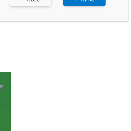
户从首页快速了解公司实力和行业地位。
【底部设计呼应 - 弧形元素，设计感强】 底部弧形设计
与Banner相呼应，增强整体设计感，展现对细节的精心
打磨。
【产品内页 - 内容丰富，版式新颖】 产品内页设计内容
丰富，版式新颖，全面展现产品信息，方便客户快速获
取所需，提高留询盘率。
【提高转化 - 快速响应，优化用户体验】 优化的网站设
计和快速响应机制，提高用户体验，促进客户留询盘，
有效提升转化率。
【跨行业适用 - 绿色主题，广泛适用】 太阳能主题网站
整体设计感强，内容丰富，绿色主题不仅适用于环保类
行业，同样适合农业、医疗等注重可持续发展的行业网
站建设。