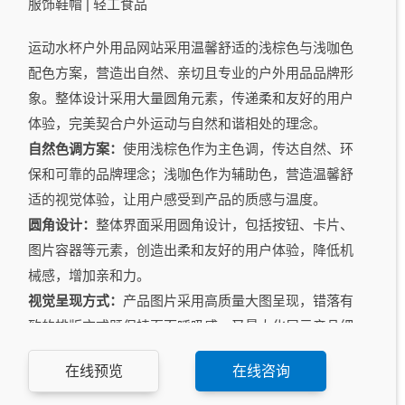
服饰鞋帽 | 轻工食品
运动水杯户外用品网站采用温馨舒适的浅棕色与浅咖色
配色方案，营造出自然、亲切且专业的户外用品品牌形
象。整体设计采用大量圆角元素，传递柔和友好的用户
体验，完美契合户外运动与自然和谐相处的理念。
自然色调方案：
使用浅棕色作为主色调，传达自然、环
保和可靠的品牌理念；浅咖色作为辅助色，营造温馨舒
适的视觉体验，让用户感受到产品的质感与温度。
圆角设计：
整体界面采用圆角设计，包括按钮、卡片、
图片容器等元素，创造出柔和友好的用户体验，降低机
械感，增加亲和力。
视觉呈现方式：
产品图片采用高质量大图呈现，错落有
致的排版方式既保持页面呼吸感，又最大化展示产品细
节和设计特点。
在线预览
在线咨询
产品展示：
产品页面设计符合外贸客户审美偏好，提供
多角度产品展示、使用场景演示和详细规格参数，满足