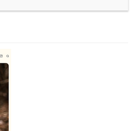
国际买家决策需求。
案例页面：
通过全球项目案例展示，凸显企业国际经验
和产品可靠性，每个案例包含项目背景、解决方案和客
户评价，增强客户信任感。
多语言支持：
集成英语、俄语、阿拉伯语、西班牙语等
多语言切换功能，专门针对工程机械出口市场设计，助
力企业开拓国际市场。
SEO优化功能：
SEO架构针对户外用品行业优化，提高
网站在全球搜索引擎中的可见度。后台管理系统支持多
语言内容同步更新，大大简化运营复杂度。
后台管理系统：
提供高效易用的内容管理后台，方便企
业随时更新产品信息、新闻动态和案例展示，保持网站
内容新鲜度。
运动水杯网站将完美展现产品的设计美感和实用功能，
通过温馨舒适的设计风格和专业的产品展示，有效提升
品牌形象和国际市场竞争力。